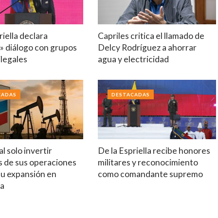
riella declara
Capriles critica el llamado de
» diálogo con grupos
Delcy Rodríguez a ahorrar
legales
agua y electricidad
CADAS
DESTACADAS
l solo invertir
De la Espriella recibe honores
s de sus operaciones
militares y reconocimiento
su expansión en
como comandante supremo
la