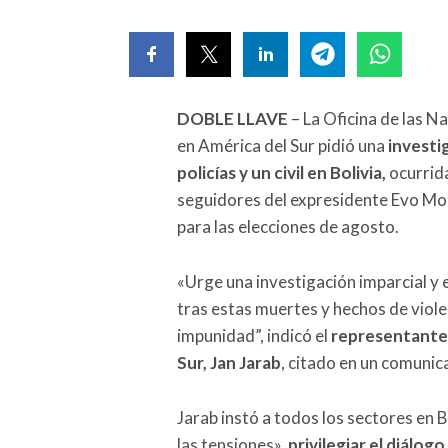
DOBLE LLAVE
– La Oficina de las 
en América del Sur pidió una
investi
policías y un civil en Bolivia,
ocurrid
seguidores del expresidente Evo Mor
para las elecciones de agosto.
«Urge una investigación imparcial y 
tras estas muertes y hechos de violenc
impunidad”, indicó el
representante
Sur, Jan Jarab
, citado en un comunic
Jarab instó a todos los sectores en B
las tensiones»,
privilegiar el diálo