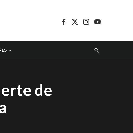
NES
uerte de
ia