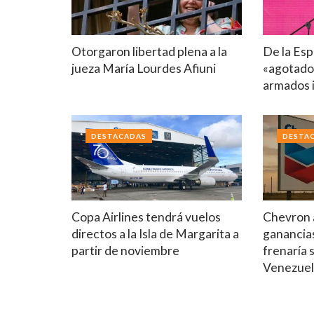
Otorgaron libertad plena a la
De la Esp
jueza María Lourdes Afiuni
«agotado
armados i
DESTACADAS
DESTA
Copa Airlines tendrá vuelos
Chevron a
directos a la Isla de Margarita a
ganancia
partir de noviembre
frenaría 
Venezue