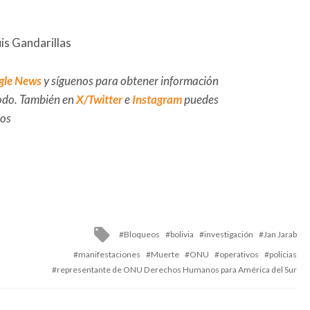
is Gandarillas
gle News
y síguenos para obtener información
 todo. También en
X/Twitter
e
Instagram
puedes
dos
Tagged
Bloqueos
bolivia
investigación
Jan Jarab
with
manifestaciones
Muerte
ONU
operativos
policias
representante de ONU Derechos Humanos para América del Sur