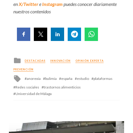
en
X/Twitter
e
Instagram
puedes conocer diariamente
nuestros contenidos
Posted
DESTACADAS
INNOVACIÓN
OPINIÓN EXPERTA
in
PREVENCIÓN
Tagged
anorexia
bulimia
españa
estudio
plataformas
with
Redes sociales
trastornos alimenticios
Universidad de Málaga