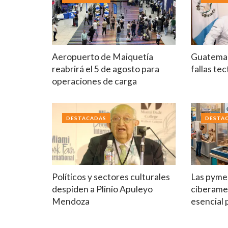
Aeropuerto de Maiquetía
Guatemal
reabrirá el 5 de agosto para
fallas te
operaciones de carga
DESTACADAS
DESTA
Políticos y sectores culturales
Las pymes
despiden a Plinio Apuleyo
ciberame
Mendoza
esencial