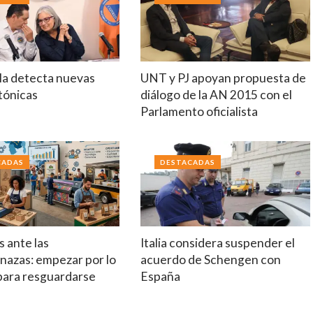
a detecta nuevas
UNT y PJ apoyan propuesta de
ctónicas
diálogo de la AN 2015 con el
Parlamento oficialista
CADAS
DESTACADAS
 ante las
Italia considera suspender el
nazas: empezar por lo
acuerdo de Schengen con
 para resguardarse
España