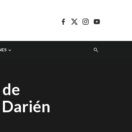
NES
 de
l Darién