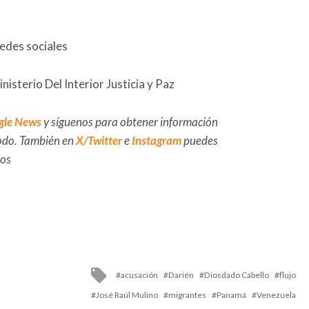
redes sociales
isterio Del Interior Justicia y Paz
gle News
y síguenos para obtener información
 todo. También en
X/Twitter
e
Instagram
puedes
dos
Tagged
acusación
Darién
Diosdado Cabello
flujo
with
José Raúl Mulino
migrantes
Panamá
Venezuela