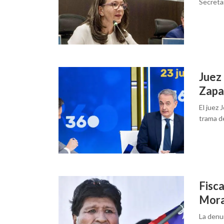
Secreta
Juez
Zapat
El juez
trama de
Fisca
Mora
La denun