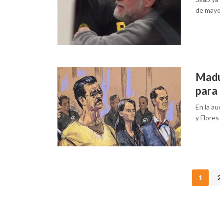
de may
Madu
para 
En la au
y Flores
Posts
1
navigation