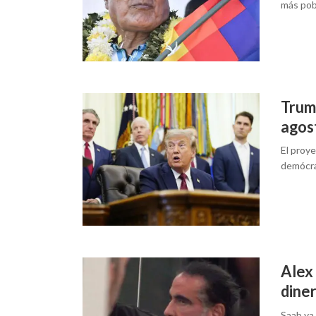
más pob
Trum
agos
El proy
demócra
Alex 
dine
Saab ya 