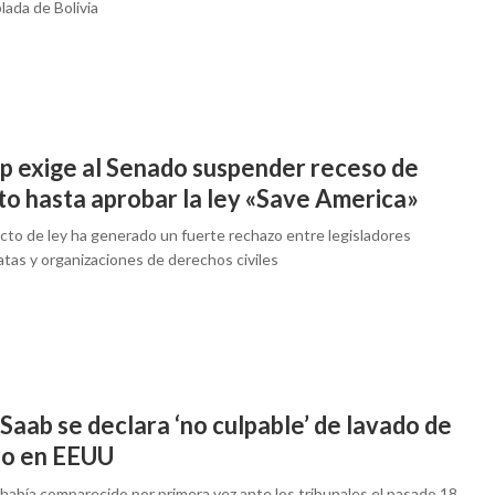
lada de Bolivia
p exige al Senado suspender receso de
to hasta aprobar la ley «Save America»
ecto de ley ha generado un fuerte rechazo entre legisladores
tas y organizaciones de derechos civiles
Saab se declara ‘no culpable’ de lavado de
ro en EEUU
había comparecido por primera vez ante los tribunales el pasado 18