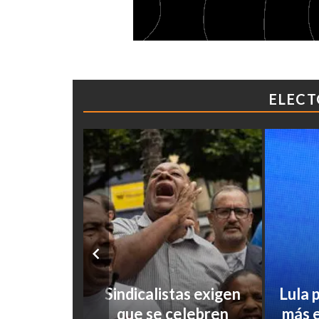
ELECT
paña se
Sindicalistas exigen
Lula 
ujimori y
que se celebren
más 