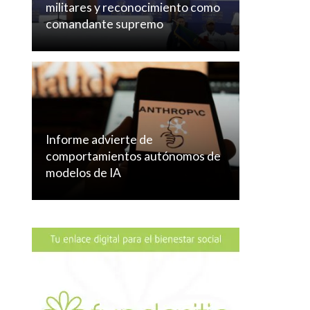
militares y reconocimiento como
comandante supremo
Informe advierte de
comportamientos autónomos de
modelos de IA
Fujimori inicia
Nicaragua aproba
mandato en Perú
en septiembre un