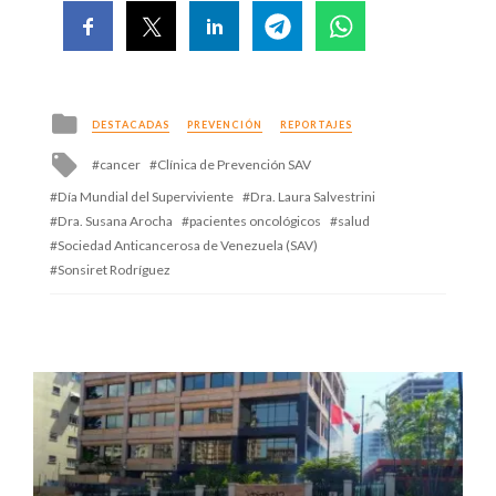
Posted
DESTACADAS
PREVENCIÓN
REPORTAJES
in
Tagged
cancer
Clínica de Prevención SAV
with
Día Mundial del Superviviente
Dra. Laura Salvestrini
Dra. Susana Arocha
pacientes oncológicos
salud
Sociedad Anticancerosa de Venezuela (SAV)
Sonsiret Rodríguez