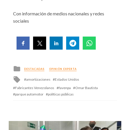
Con información de medios nacionales y redes
sociales
Posted
DESTACADAS
OPINIÓN EXPERTA
in
Tagged
amortizaciones
Estados Unidos
with
Fabricantes Venezolanos
favenpa
Omar Bautista
parque automotor
políticas públicas