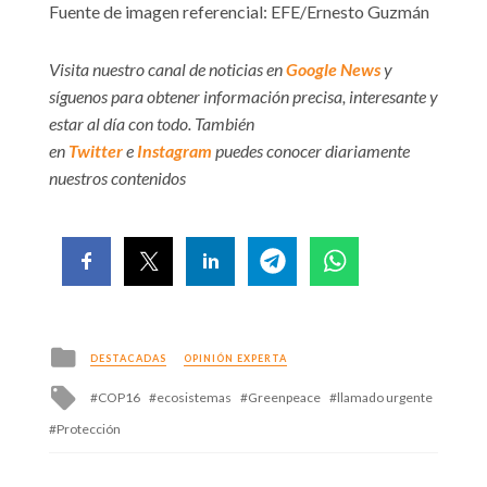
Fuente de imagen referencial: EFE/Ernesto Guzmán
Visita nuestro canal de noticias en
Google News
y
síguenos para obtener información precisa, interesante y
estar al día con todo. También
en
Twitter
e
Instagram
puedes conocer diariamente
nuestros contenidos
Posted
DESTACADAS
OPINIÓN EXPERTA
in
Tagged
COP16
ecosistemas
Greenpeace
llamado urgente
with
Protección