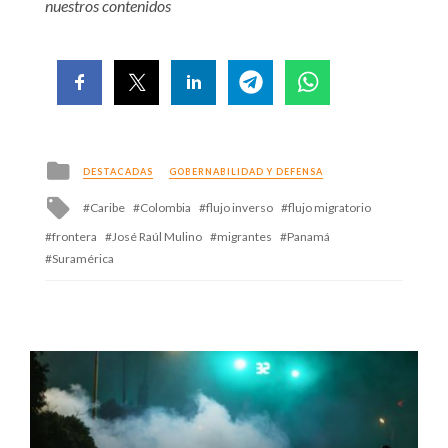
nuestros contenidos
Posted
DESTACADAS
GOBERNABILIDAD Y DEFENSA
in
Tagged
Caribe
Colombia
flujo inverso
flujo migratorio
with
frontera
José Raúl Mulino
migrantes
Panamá
Suramérica