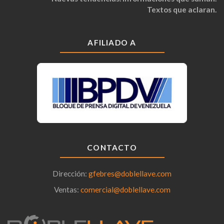
Textos que aclaran.
AFILIADO A
CONTACTO
Dirección:
gfebres@doblellave.com
Ventas:
comercial@doblellave.com