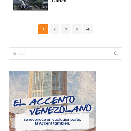
Darién
Posts
1
2
3
4
navigation