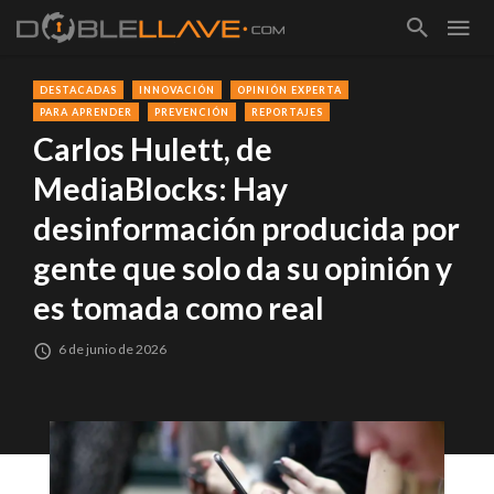
DESTACADAS
INNOVACIÓN
OPINIÓN EXPERTA
PARA APRENDER
PREVENCIÓN
REPORTAJES
Carlos Hulett, de
MediaBlocks: Hay
desinformación producida por
gente que solo da su opinión y
es tomada como real
6 de junio de 2026