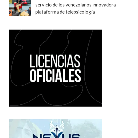
servicio de los venezolanos innovadora
plataforma de telepsicología