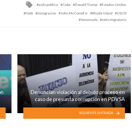
Tagged
asilo político
Cuba
Donald Trump
Estados Unidos
with
Haití
inmigracion
John McConell Jr
Rhode Island
USCIS
Venezuela
veto migratorio
ón
Denuncian violación al debido proceso en
caso de presunta corrupción en PDVSA
SIGUIENTE ENTRADA