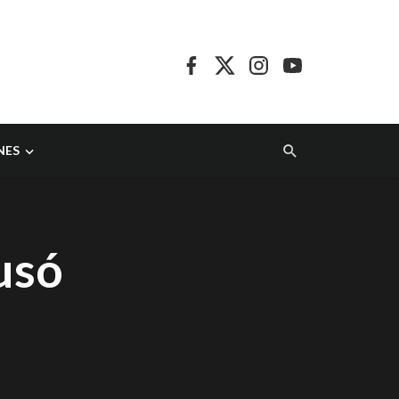
NES
usó