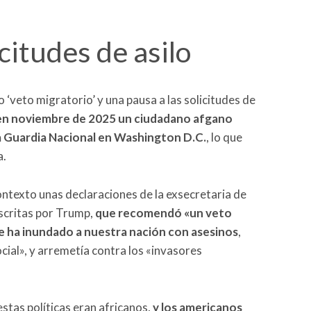
icitudes de asilo
o ‘veto migratorio’ y una pausa a las solicitudes de
 en noviembre de 2025 un ciudadano afgano
a Guardia Nacional en Washington D.C.
, lo que
a.
 contexto unas declaraciones de la exsecretaria de
scritas por Trump,
que recomendó «un veto
ue ha inundado a nuestra nación con asesinos
,
cial», y arremetía contra los «invasores
stas políticas eran africanos,
y los americanos