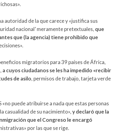
richosas».
 autoridad de la que carece y «justifica sus
guridad nacional’ meramente pretextuales,
que
ntes que (la agencia) tiene prohibido que
cisiones».
beneficios migratorios para 39 países de África,
o,
a cuyos ciudadanos se les ha impedido «recibir
tudes de asilo
, permisos de trabajo, tarjeta verde
S «no puede atribuirse a nada que estas personas
 la casualidad de su nacimiento»,
y declaró que la
 inmigración que el Congreso le encargó
nistrativas» por las que se rige.