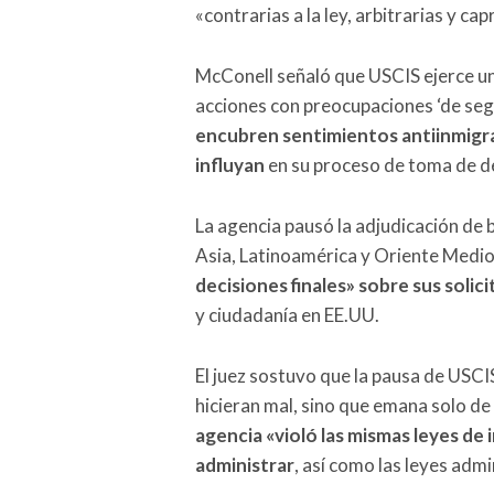
«contrarias a la ley, arbitrarias y cap
McConell señaló que USCIS ejerce una
acciones con preocupaciones ‘de se
encubren sentimientos antiinmigra
influyan
en su proceso de toma de de
La agencia pausó la adjudicación de 
Asia, Latinoamérica y Oriente Medi
decisiones finales» sobre sus solici
y ciudadanía en EE.UU.
El juez sostuvo que la pausa de USCI
hicieran mal, sino que emana solo de
agencia «violó las mismas leyes de
administrar
, así como las leyes admi