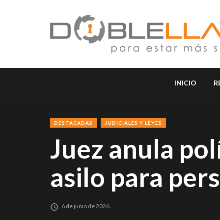
INICIO
R
DESTACADAS
JUDICIALES Y LEYES
Juez anula pol
asilo para per
6 de junio de 2026