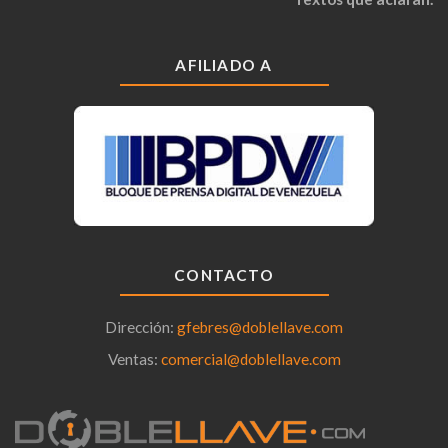
AFILIADO A
CONTACTO
Dirección:
gfebres@doblellave.com
Ventas:
comercial@doblellave.com