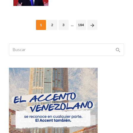
Posts
1
2
3
...
184
navigation