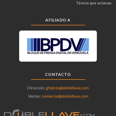
Textos que aclaran.
AFILIADO A
CONTACTO
Dirección:
gfebres@doblellave.com
Ventas:
comercial@doblellave.com