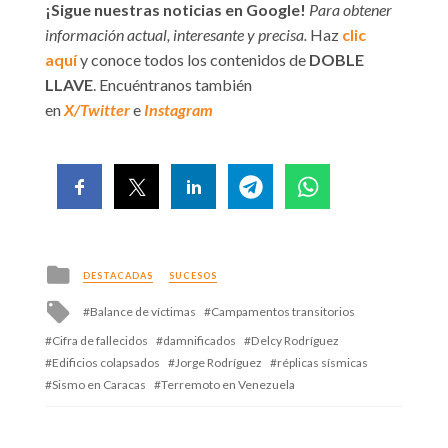
¡Sigue nuestras noticias en Google!
Para obtener
información actual, interesante y precisa.
Haz
clic
aquí
y conoce todos los contenidos de
DOBLE
LLAVE
. Encuéntranos también
en
X/Twitter
e
Instagram
Posted
DESTACADAS
SUCESOS
in
Tagged
Balance de víctimas
Campamentos transitorios
with
Cifra de fallecidos
damnificados
Delcy Rodríguez
Edificios colapsados
Jorge Rodríguez
réplicas sísmicas
Sismo en Caracas
Terremoto en Venezuela