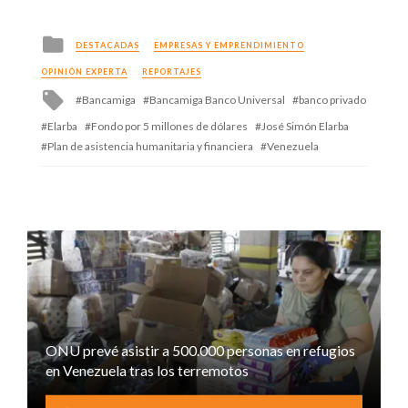
Posted
DESTACADAS
EMPRESAS Y EMPRENDIMIENTO
in
OPINIÓN EXPERTA
REPORTAJES
Tagged
Bancamiga
Bancamiga Banco Universal
banco privado
with
Elarba
Fondo por 5 millones de dólares
José Simón Elarba
Plan de asistencia humanitaria y financiera
Venezuela
ONU prevé asistir a 500.000 personas en refugios
en Venezuela tras los terremotos