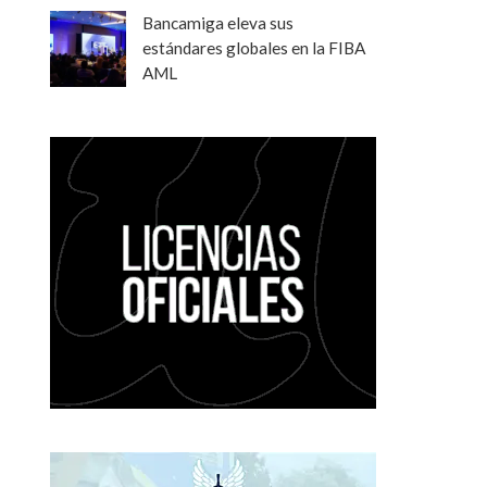
Bancamiga eleva sus
estándares globales en la FIBA
AML