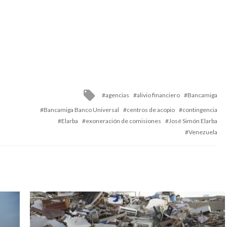
Tagged
agencias
alivio financiero
Bancamiga
with
Bancamiga Banco Universal
centros de acopio
contingencia
Elarba
exoneración de comisiones
José Simón Elarba
Venezuela