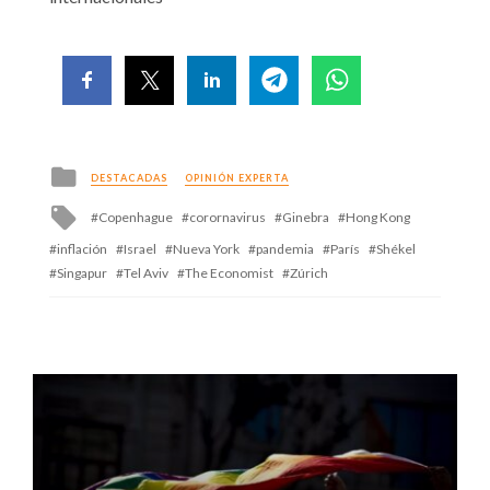
Posted
DESTACADAS
OPINIÓN EXPERTA
in
Tagged
Copenhague
corornavirus
Ginebra
Hong Kong
with
inflación
Israel
Nueva York
pandemia
París
Shékel
Singapur
Tel Aviv
The Economist
Zúrich