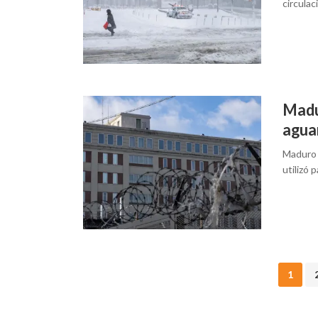
circulac
Madur
agua
Maduro 
utilizó 
Posts
1
navigation