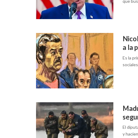
que bus
Nico
a la 
Es la pr
sociale
Madu
segun
El diput
y hacien