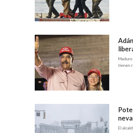
Adán
libe
Maduro 
tienen r
Pote
neva
El alca