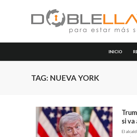
INICIO
R
TAG: NUEVA YORK
Trum
si v
El alcal