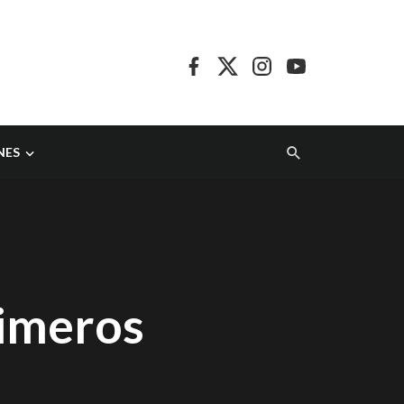
NES
rimeros