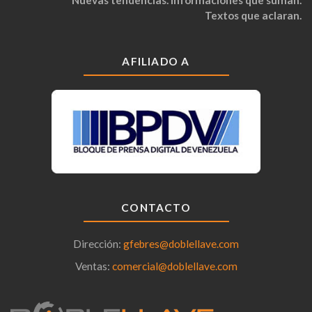
Nuevas tendencias. Informaciones que suman.
Textos que aclaran.
AFILIADO A
CONTACTO
Dirección:
gfebres@doblellave.com
Ventas:
comercial@doblellave.com