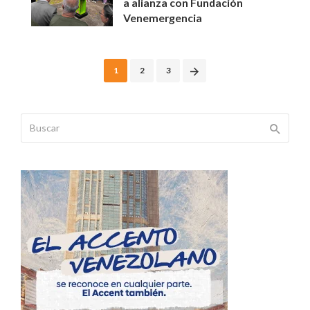
a alianza con Fundación
Venemergencia
Posts
1
2
3
navigation