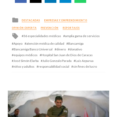
Posted
DESTACADAS
EMPRESAS Y EMPRENDIMIENTO
in
OPINIÓN EXPERTA
PREVENCIÓN
REPORTAJES
Tagged
36 especialidades médicas
amplia gama de servicios
with
Apoyo
atención médica de calidad
Bancamiga
Bancamiga Banco Universal
dinero
donativo
equipos médicos
Hospital San Juan de Dios de Caracas
José Simón Elarba
Julio Gonzalo Parada
Luis Azpurua
niños y adultos
responsabilidad social
sin fines de lucro