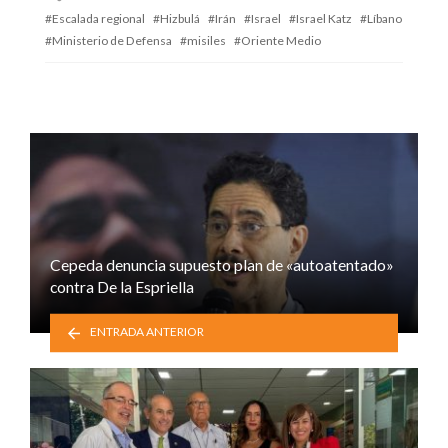
with
Escalada regional
Hizbulá
Irán
Israel
Israel Katz
Líbano
Ministerio de Defensa
misiles
Oriente Medio
Cepeda denuncia supuesto plan de «autoatentado»
contra De la Espriella
ENTRADA ANTERIOR