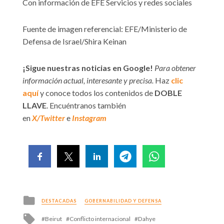
Con información de EFE Servicios y redes sociales
Fuente de imagen referencial: EFE/Ministerio de
Defensa de Israel/Shira Keinan
¡Sigue nuestras noticias en Google!
Para obtener
información actual, interesante y precisa.
Haz
clic
aquí
y conoce todos los contenidos de
DOBLE
LLAVE
. Encuéntranos también
en
X/Twitter
e
Instagram
Posted
DESTACADAS
GOBERNABILIDAD Y DEFENSA
in
Tagged
Beirut
Conflicto internacional
Dahye