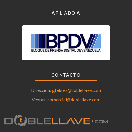
AFILIADO A
CONTACTO
Dirección:
gfebres@doblellave.com
Ventas:
comercial@doblellave.com