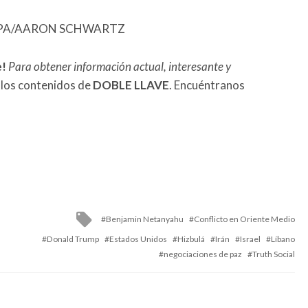
FE/EPA/AARON SCHWARTZ
e!
Para obtener información actual, interesante y
 los contenidos de
DOBLE LLAVE
. Encuéntranos
Tagged
Benjamin Netanyahu
Conflicto en Oriente Medio
with
Donald Trump
Estados Unidos
Hizbulá
Irán
Israel
Líbano
negociaciones de paz
Truth Social