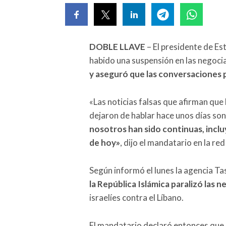
DOBLE LLAVE
– El presidente de E
habido una suspensión en las negociac
y aseguró que las conversaciones
«Las noticias falsas que afirman que
dejaron de hablar hace unos días son
nosotros han sido continuas, incluy
de hoy»
, dijo el mandatario en la red
Según informó el lunes la agencia Tas
la República Islámica paralizó las 
israelíes contra el Líbano.
El mandatario declaró entonces que