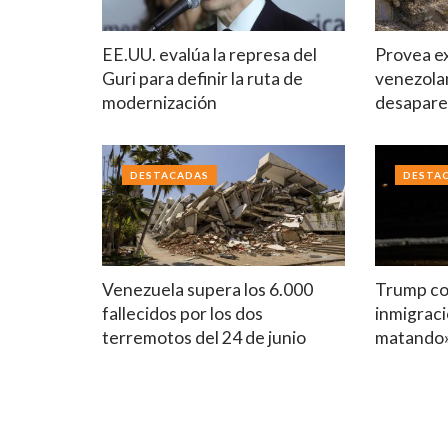
EE.UU. evalúa la represa del
Provea ex
Guri para definir la ruta de
venezolan
modernización
desapare
DESTACADAS
DESTA
Venezuela supera los 6.000
Trump co
fallecidos por los dos
inmigraci
terremotos del 24 de junio
matando»