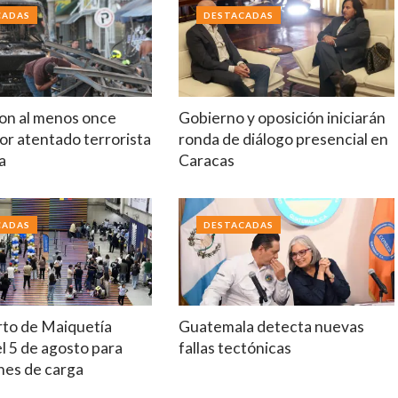
CADAS
DESTACADAS
on al menos once
Gobierno y oposición iniciarán
or atentado terrorista
ronda de diálogo presencial en
a
Caracas
CADAS
DESTACADAS
to de Maiquetía
Guatemala detecta nuevas
el 5 de agosto para
fallas tectónicas
nes de carga