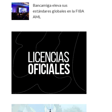
Bancamiga eleva sus
estándares globales en la FIBA
AML