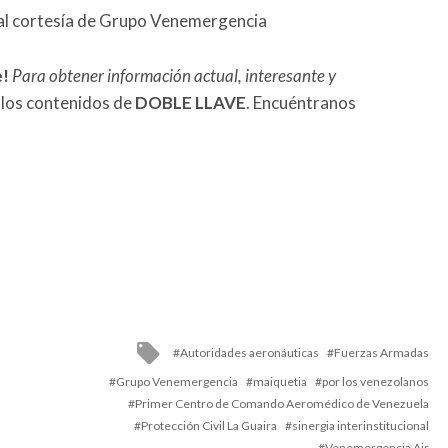
al cortesía de Grupo Venemergencia
e!
Para obtener información actual, interesante y
 los contenidos de
DOBLE LLAVE
. Encuéntranos
Tagged
Autoridades aeronáuticas
Fuerzas Armadas
with
Grupo Venemergencia
maiquetia
por los venezolanos
Primer Centro de Comando Aeromédico de Venezuela
Protección Civil La Guaira
sinergia interinstitucional
Venemergencia Air