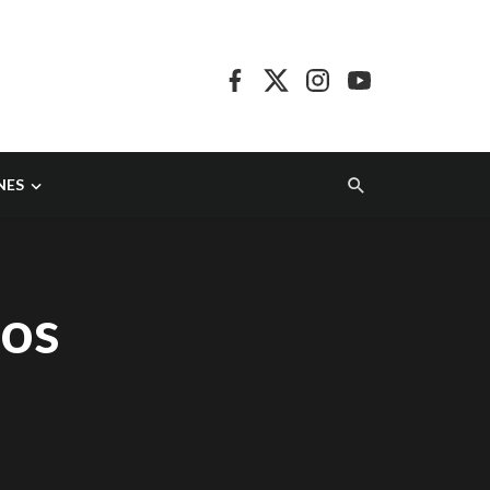
NES
los