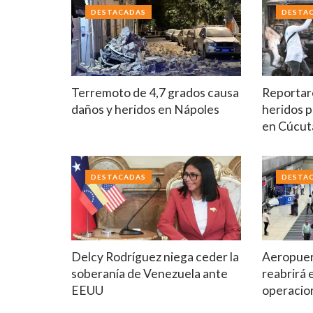
DESTACADAS
DESTA
Terremoto de 4,7 grados causa
Reportar
daños y heridos en Nápoles
heridos p
en Cúcut
DESTACADAS
DESTA
Delcy Rodríguez niega ceder la
Aeropuer
soberanía de Venezuela ante
reabrirá 
EEUU
operacio