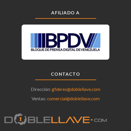
AFILIADO A
CONTACTO
Dirección:
gfebres@doblellave.com
Ventas:
comercial@doblellave.com