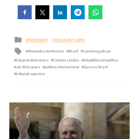
Posted
DESTACADAS
JUDICIALES Y LEYES
in
Tagged
Alexandre de Moraes
Brasil
Condena judicial
with
Eduardo Bolsonaro
Estados Unidos
inhabilitación política
Jair Bolsonaro
política internacional
Sucesos Brasil
tribunal supremo