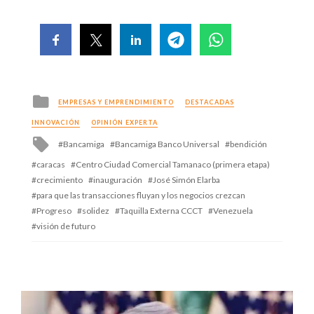
Posted
EMPRESAS Y EMPRENDIMIENTO
DESTACADAS
in
INNOVACIÓN
OPINIÓN EXPERTA
Tagged
Bancamiga
Bancamiga Banco Universal
bendición
with
caracas
Centro Ciudad Comercial Tamanaco (primera etapa)
crecimiento
inauguración
José Simón Elarba
para que las transacciones fluyan y los negocios crezcan
Progreso
solidez
Taquilla Externa CCCT
Venezuela
visión de futuro