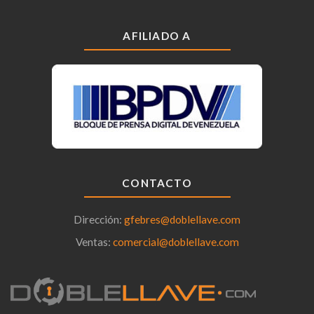
AFILIADO A
CONTACTO
Dirección:
gfebres@doblellave.com
Ventas:
comercial@doblellave.com