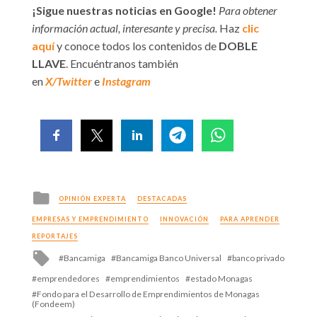
¡Sigue nuestras noticias en Google!
Para obtener
información actual, interesante y precisa.
Haz
clic
aquí
y conoce todos los contenidos de
DOBLE
LLAVE
. Encuéntranos también
en
X/Twitter
e
Instagram
Posted
OPINIÓN EXPERTA
DESTACADAS
in
EMPRESAS Y EMPRENDIMIENTO
INNOVACIÓN
PARA APRENDER
REPORTAJES
Tagged
Bancamiga
Bancamiga Banco Universal
banco privado
with
emprendedores
emprendimientos
estado Monagas
Fondo para el Desarrollo de Emprendimientos de Monagas
(Fondeem)