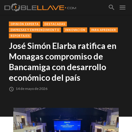
OPINIÓN EXPERTA
DESTACADAS
EMPRESAS Y EMPRENDIMIENTO
INNOVACIÓN
PARA APRENDER
REPORTAJES
José Simón Elarba ratifica en
Monagas compromiso de
Bancamiga con desarrollo
económico del país
14 de mayo de 2026