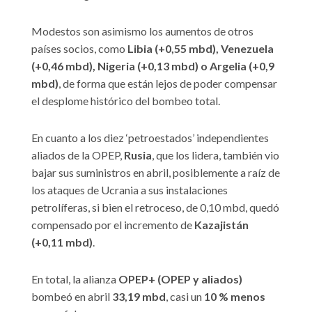
Modestos son asimismo los aumentos de otros
países socios, como
Libia (+0,55 mbd), Venezuela
(+0,46 mbd), Nigeria (+0,13 mbd) o Argelia (+0,9
mbd)
, de forma que están lejos de poder compensar
el desplome histórico del bombeo total.
En cuanto a los diez ‘petroestados’ independientes
aliados de la OPEP,
Rusia
, que los lidera, también vio
bajar sus suministros en abril, posiblemente a raíz de
los ataques de Ucrania a sus instalaciones
petrolíferas, si bien el retroceso, de 0,10 mbd, quedó
compensado por el incremento de
Kazajistán
(+0,11 mbd)
.
En total, la alianza
OPEP+ (OPEP y aliados)
bombeó en abril
33,19 mbd
, casi un
10 % menos