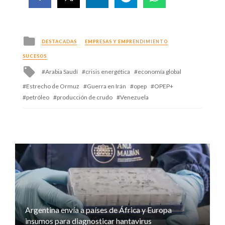
Posted
DESTACADAS
EMPRESAS Y EMPRENDIMIENTO
in
SUCESOS
Tagged
Arabia Saudí
crisis energética
economía global
with
Estrecho de Ormuz
Guerra en Irán
opep
OPEP+
petróleo
producción de crudo
Venezuela
Argentina envía a países de África y Europa
insumos para diagnosticar hantavirus