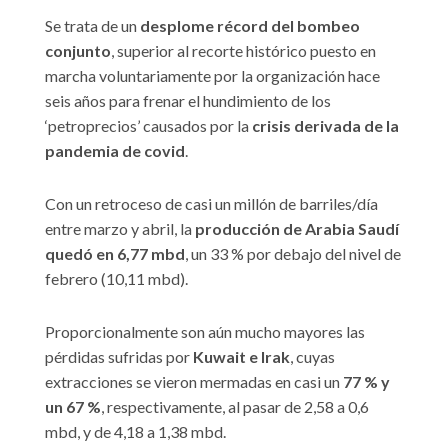
Se trata de un
desplome récord del bombeo
conjunto
, superior al recorte histórico puesto en
marcha voluntariamente por la organización hace
seis años para frenar el hundimiento de los
‘petroprecios’ causados por la
crisis derivada de la
pandemia de covid
.
Con un retroceso de casi un millón de barriles/día
entre marzo y abril, la
producción de Arabia Saudí
quedó en 6,77 mbd
, un 33 % por debajo del nivel de
febrero (10,11 mbd).
Proporcionalmente son aún mucho mayores las
pérdidas sufridas por
Kuwait e Irak
, cuyas
extracciones se vieron mermadas en casi un
77 % y
un 67 %
, respectivamente, al pasar de 2,58 a 0,6
mbd, y de 4,18 a 1,38 mbd.