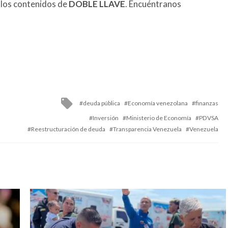
 los contenidos de
DOBLE LLAVE
. Encuéntranos
Tagged
deuda pública
Economía venezolana
finanzas
with
Inversión
Ministerio de Economía
PDVSA
Reestructuración de deuda
Transparencia Venezuela
Venezuela