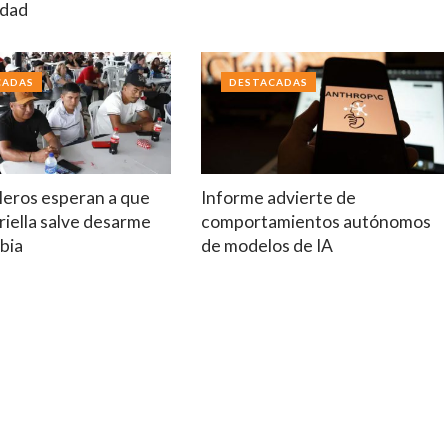
idad
CADAS
DESTACADAS
leros esperan a que
Informe advierte de
riella salve desarme
comportamientos autónomos
bia
de modelos de IA