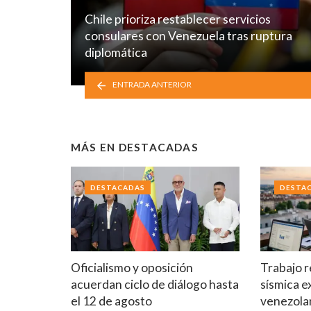
Chile prioriza restablecer servicios
consulares con Venezuela tras ruptura
diplomática
ENTRADA ANTERIOR
MÁS EN
DESTACADAS
DESTACADAS
DESTA
Oficialismo y oposición
Trabajo r
acuerdan ciclo de diálogo hasta
sísmica e
el 12 de agosto
venezola