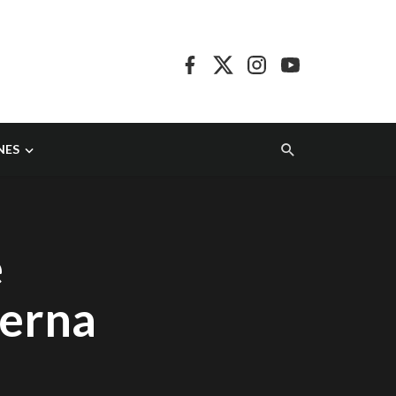
NES
e
terna