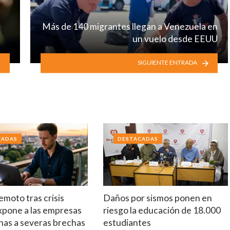
Más de 140 migrantes llegan a Venezuela en
un vuelo desde EEUU
SIGUIENTE ENTRADA
CADAS
DESTACADAS
emoto tras crisis
Daños por sismos ponen en
xpone a las empresas
riesgo la educación de 18.000
nas a severas brechas
estudiantes