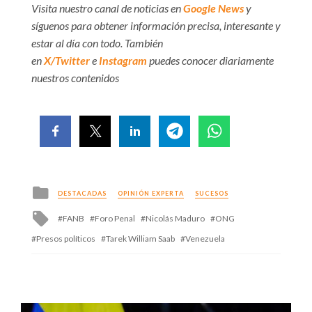
Visita nuestro canal de noticias en
Google News
y
síguenos para obtener información precisa, interesante y
estar al día con todo. También
en
X/Twitter
e
Instagram
puedes conocer diariamente
nuestros contenidos
Posted
DESTACADAS
OPINIÓN EXPERTA
SUCESOS
in
Tagged
FANB
Foro Penal
Nicolás Maduro
ONG
with
Presos políticos
Tarek William Saab
Venezuela