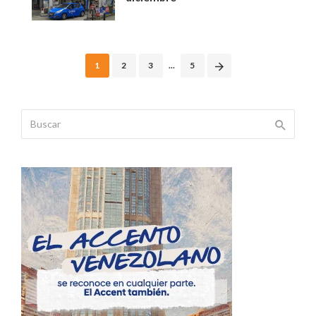
Posts
1
2
3
...
5
navigation