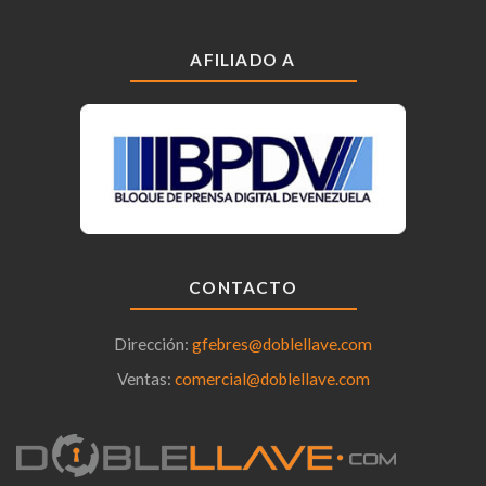
AFILIADO A
CONTACTO
Dirección:
gfebres@doblellave.com
Ventas:
comercial@doblellave.com