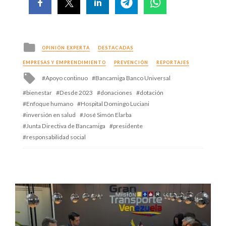
Posted
OPINIÓN EXPERTA
DESTACADAS
in
EMPRESAS Y EMPRENDIMIENTO
PREVENCIÓN
REPORTAJES
Tagged
Apoyo continuo
Bancamiga Banco Universal
with
bienestar
Desde 2023
donaciones
dotación
Enfoque humano
Hospital Domingo Luciani
inversión en salud
José Simón Elarba
Junta Directiva de Bancamiga
presidente
responsabilidad social