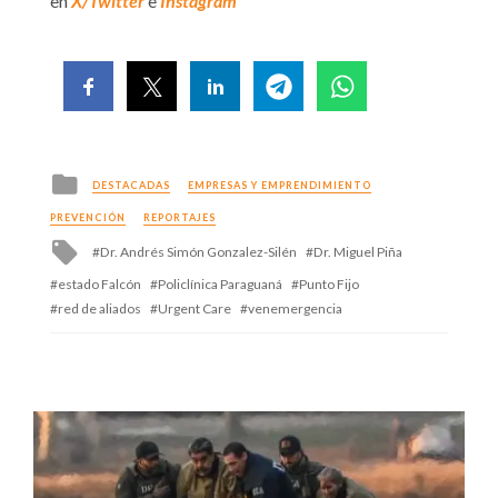
en
X/Twitter
e
Instagram
Posted
DESTACADAS
EMPRESAS Y EMPRENDIMIENTO
in
PREVENCIÓN
REPORTAJES
Tagged
Dr. Andrés Simón Gonzalez-Silén
Dr. Miguel Piña
with
estado Falcón
Policlínica Paraguaná
Punto Fijo
red de aliados
Urgent Care
venemergencia