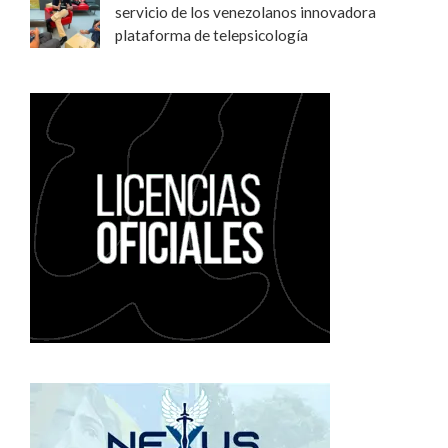
servicio de los venezolanos innovadora
plataforma de telepsicología