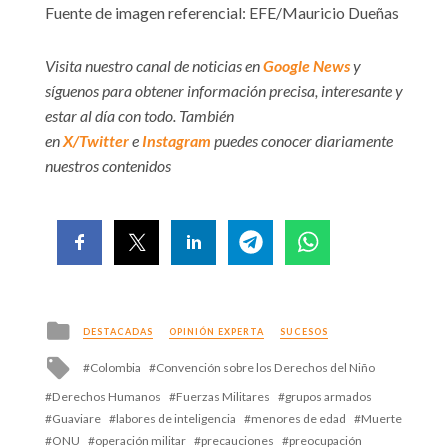
Fuente de imagen referencial: EFE/Mauricio Dueñas
Visita nuestro canal de noticias en
Google News
y
síguenos para obtener información precisa, interesante y
estar al día con todo. También
en
X/Twitter
e
Instagram
puedes conocer diariamente
nuestros contenidos
Posted
DESTACADAS
OPINIÓN EXPERTA
SUCESOS
in
Tagged
Colombia
Convención sobre los Derechos del Niño
with
Derechos Humanos
Fuerzas Militares
grupos armados
Guaviare
labores de inteligencia
menores de edad
Muerte
ONU
operación militar
precauciones
preocupación