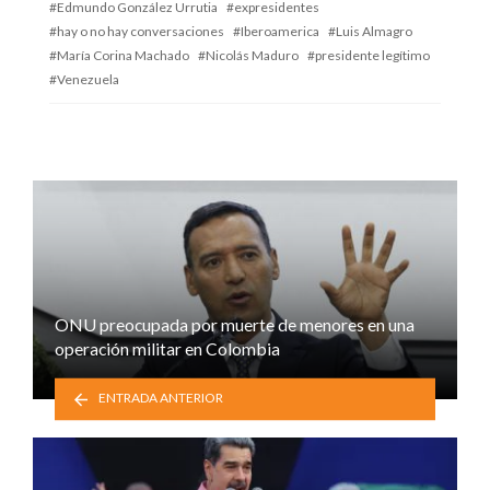
Edmundo González Urrutia
expresidentes
hay o no hay conversaciones
Iberoamerica
Luis Almagro
María Corina Machado
Nicolás Maduro
presidente legítimo
Venezuela
ONU preocupada por muerte de menores en una
operación militar en Colombia
ENTRADA ANTERIOR