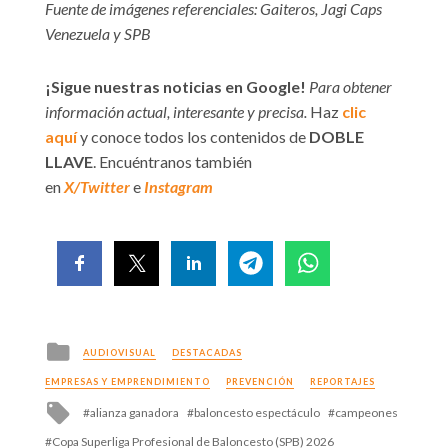
Fuente de imágenes referenciales: Gaiteros, Jagi Caps
Venezuela y SPB
¡Sigue nuestras noticias en Google!
Para obtener
información actual, interesante y precisa.
Haz
clic
aquí
y conoce todos los contenidos de
DOBLE
LLAVE
. Encuéntranos también
en
X/Twitter
e
Instagram
Posted
AUDIOVISUAL
DESTACADAS
in
EMPRESAS Y EMPRENDIMIENTO
PREVENCIÓN
REPORTAJES
Tagged
alianza ganadora
baloncesto espectáculo
campeones
with
Copa Superliga Profesional de Baloncesto (SPB) 2026