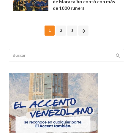
de Maracaibo contó con más
de 1000 runers
Posts
1
2
3
navigation