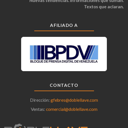
Nuevas tendencias. Informaciones que suman.
Textos que aclaran.
AFILIADO A
CONTACTO
Dirección:
gfebres@doblellave.com
Ventas:
comercial@doblellave.com