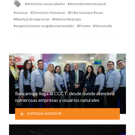
Tagged
Activistas excarcelados
Amnistía Internacional
with
caracas
Derechos Humanos
Erika Guevara-Rosas
libertad de expresión
Marino Alvarado
organizaciones no gubernamentales
Provea
Venezuela
Bancamiga llega al CCCT: desde donde atenderá
numerosas empresas y usuarios naturales
ENTRADA ANTERIOR