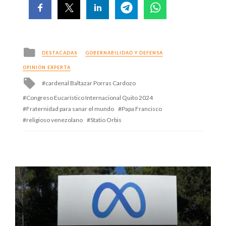
Posted
DESTACADAS
GOBERNABILIDAD Y DEFENSA
in
OPINIÓN EXPERTA
Tagged
cardenal Baltazar Porras Cardozo
with
Congreso Eucarístico Internacional Quito 2024
Fraternidad para sanar el mundo
Papa Francisco
religioso venezolano
Statio Orbis