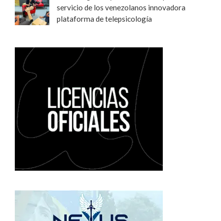
servicio de los venezolanos innovadora
plataforma de telepsicología