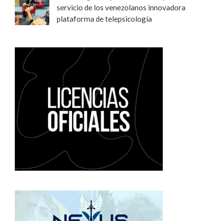
servicio de los venezolanos innovadora
plataforma de telepsicología