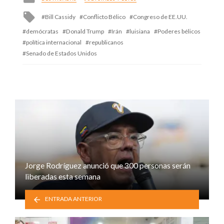
in
Tagged
Bill Cassidy
Conflicto Bélico
Congreso de EE.UU.
with
demócratas
Donald Trump
Irán
luisiana
Poderes bélicos
política internacional
republicanos
Senado de Estados Unidos
Jorge Rodríguez anunció que 300 personas serán
liberadas esta semana
ENTRADA ANTERIOR