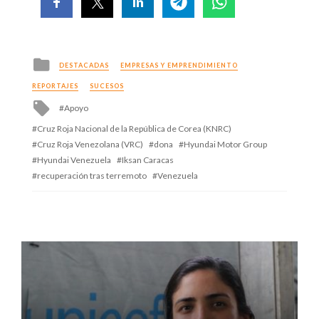
Posted
DESTACADAS
EMPRESAS Y EMPRENDIMIENTO
in
REPORTAJES
SUCESOS
Tagged
Apoyo
with
Cruz Roja Nacional de la República de Corea (KNRC)
Cruz Roja Venezolana (VRC)
dona
Hyundai Motor Group
Hyundai Venezuela
Iksan Caracas
recuperación tras terremoto
Venezuela