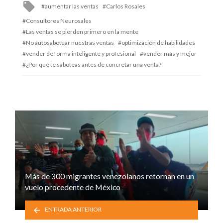
Tagged
aumentar las ventas
Carlos Rosales
with
Consultores Neurosales
Las ventas se pierden primero en la mente
No autosabotear nuestras ventas
optimización de habilidades
vender de forma inteligente y profesional
vender más y mejor
¿Por qué te saboteas antes de concretar una venta?
Más de 300 migrantes venezolanos retornan en un
vuelo procedente de México
ENTRADA ANTERIOR