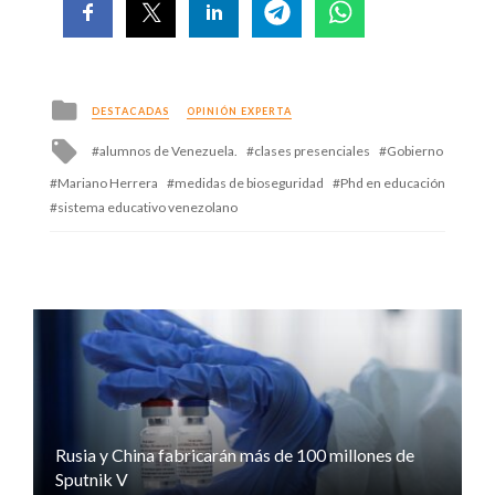
Posted
DESTACADAS
OPINIÓN EXPERTA
in
Tagged
alumnos de Venezuela.
clases presenciales
Gobierno
with
Mariano Herrera
medidas de bioseguridad
Phd en educación
sistema educativo venezolano
Rusia y China fabricarán más de 100 millones de
Sputnik V