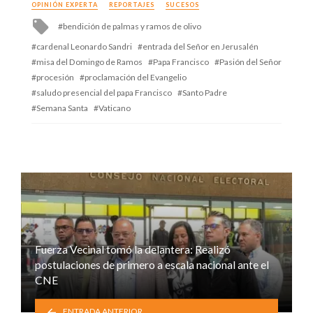
OPINIÓN EXPERTA
REPORTAJES
SUCESOS
Tagged
bendición de palmas y ramos de olivo
with
cardenal Leonardo Sandri
entrada del Señor en Jerusalén
misa del Domingo de Ramos
Papa Francisco
Pasión del Señor
procesión
proclamación del Evangelio
saludo presencial del papa Francisco
Santo Padre
Semana Santa
Vaticano
Fuerza Vecinal tomó la delantera: Realizó
postulaciones de primero a escala nacional ante el
CNE
ENTRADA ANTERIOR