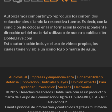
Autorizamos compartir y/o reproducir los contenidos
redaccionales citando la respectiva fuente. Es decir, con la
condición de colocar en la información la correspondiente
dirección url del material utilizado de nuestra publicación
DobleLlave.com
Esta autorización incluye el uso de videos propios, los
cuales tienen visible un ícono, logo o marca de agua.
Audiovisual
|
Empresas y emprendimiento
|
Gobernabilidad y
defensa
|
Innovación
|
Judiciales y leyes
|
Opinión experta
|
Para
aprender
|
Prevención
|
Sucesos
|
Electorales
© 2015. Derechos reservados. DobleLlave.com es un producto y
marca del Grupo de Comunicación Digital EL SUMARIO, C.A. / RIF:
J-40582970-2
Fuente principal de información y contenidos digitales multimedia
América: Agencia EFE / EFE Servicios