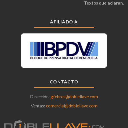
Textos que aclaran.
AFILIADO A
CONTACTO
Dirección:
gfebres@doblellave.com
Ventas:
comercial@doblellave.com