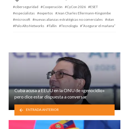
with
ciberseguridad
Cooperación
CyCon 2026
ESET
especialistas
expertos
Jean Charles Ellermann-Kingombe
microsoft
nuevas alianzas estratégicas no comerciales
otan
Palo Alto Networks
Tallin
Tecnología
“Asegurar el mañana”
Cuba acusa a EEUU en la ONU de «genocidio»
pero dice estar dispuesta a conversar
ENTRADA ANTERIOR