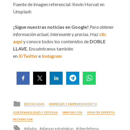
Fuente de imagen referencial: Kevin Horvat en
Unsplash
¡Sigue nuestras noticias en Google!
Para obtener
información actual, interesante y precisa.
Haz
clic
aquí
y conoce todos los contenidos de
DOBLE
LLAVE
. Encuéntranos también
en
X/Twitter
e
Instagram
Posted
DESTACADAS
EMPRESAS Y EMPRENDIMIENTO
in
GOBERNABILIDAD Y DEFENSA
INNOVACIÓN
OPINIÓN EXPERTA
PREVENCIÓN
Tagged
aliados
alianzas estratégicas
ciberdefensa