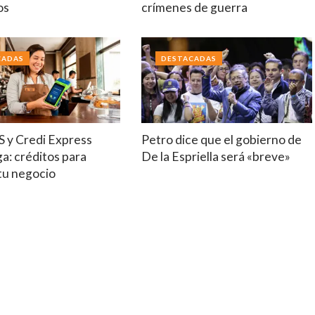
os
crímenes de guerra
CADAS
DESTACADAS
S y Credi Express
Petro dice que el gobierno de
a: créditos para
De la Espriella será «breve»
tu negocio