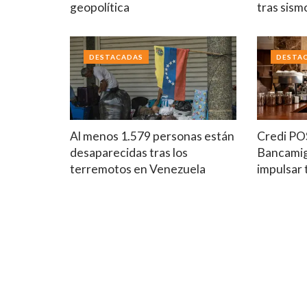
geopolítica
tras sism
DESTACADAS
DESTA
Al menos 1.579 personas están
Credi PO
desaparecidas tras los
Bancamig
terremotos en Venezuela
impulsar 