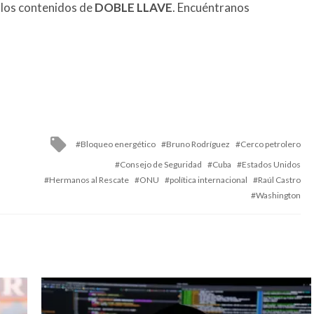
 los contenidos de
DOBLE LLAVE
. Encuéntranos
Tagged
Bloqueo energético
Bruno Rodríguez
Cerco petrolero
with
Consejo de Seguridad
Cuba
Estados Unidos
Hermanos al Rescate
ONU
política internacional
Raúl Castro
Washington