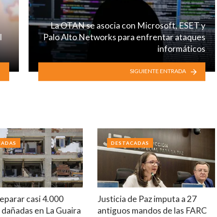
La OTAN se asocia con Microsoft, ESET y
l
Palo Alto Networks para enfrentar ataques
informáticos
SIGUIENTE ENTRADA
CADAS
DESTACADAS
eparar casi 4.000
Justicia de Paz imputa a 27
 dañadas en La Guaira
antiguos mandos de las FARC